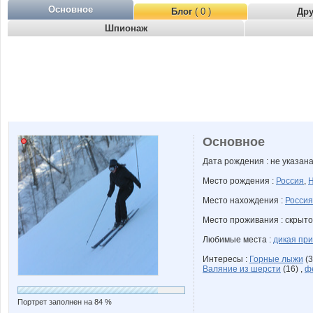
Основное
Блог
( 0 )
Др
Шпионаж
Основное
Дата рождения : не указан
Место рождения :
Россия
,
Н
Место нахождения :
Россия
Место проживания : скрыто
Любимые места :
дикая пр
Интересы :
Горные лыжи
(3
Валяние из шерсти
(16) ,
ф
Портрет заполнен на 84 %