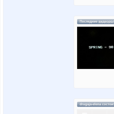
Последние
видеоро
drugaja-elena состои