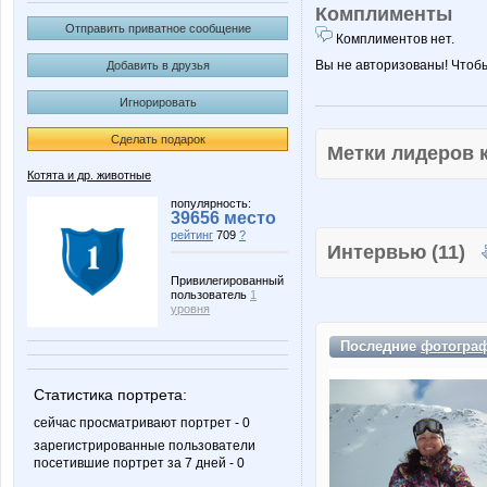
Комплименты
Отправить приватное сообщение
Комплиментов нет.
Вы не авторизованы! Чтоб
Добавить в друзья
Игнорировать
Сделать подарок
Метки лидеров
Котята и др. животные
популярность:
39656 место
рейтинг
709
?
Интервью (11)
Привилегированный
пользователь
1
уровня
Последние
фотогра
Статистика портрета:
сейчас просматривают портрет - 0
зарегистрированные пользователи
посетившие портрет за 7 дней - 0